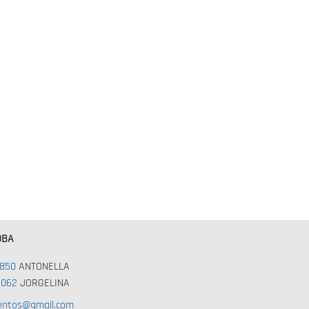
OBA
2850
ANTONELLA
5062
JORGELINA
entos@gmail.com