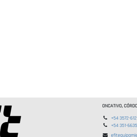
ONCATIVO, CÓRD
+54 3572-61
+54 351-663
efitequipami