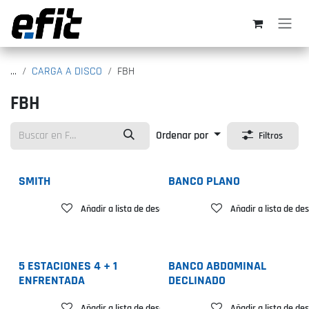
Ir al contenido
...
CARGA A DISCO
FBH
FBH
Ordenar por
Filtros
SMITH
BANCO PLANO
Añadir a lista de deseos
Añadir a lista de de
5 ESTACIONES 4 + 1
BANCO ABDOMINAL
ENFRENTADA
DECLINADO
Añadir a lista de deseos
Añadir a lista de de