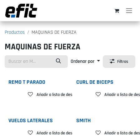
Ir al contenido
Productos
MAQUINAS DE FUERZA
MAQUINAS DE FUERZA
Ordenar por
Filtros
REMO T PARADO
CURL DE BICEPS
Añadir a lista de deseos
Añadir a lista de de
VUELOS LATERALES
SMITH
Añadir a lista de deseos
Añadir a lista de de